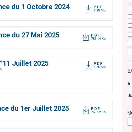
nce du 1 Octobre 2024
PDF
1.18 Mo
nce du 27 Mai 2025
PDF
786.14 Ko
°11 Juillet 2025
PDF
1.80 Mo
5
D
A 
Ju
ce du 1er Juillet 2025
PDF
763.92 Ko
M