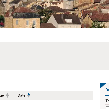
D
que
Date
T