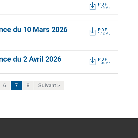
PDF
1.49 Mo
COM
DE 
ance du 10 Mars 2026
PDF
1.12 Mo
nce du 2 Avril 2026
PDF
1.04 Mo
6
7
8
Suivant >