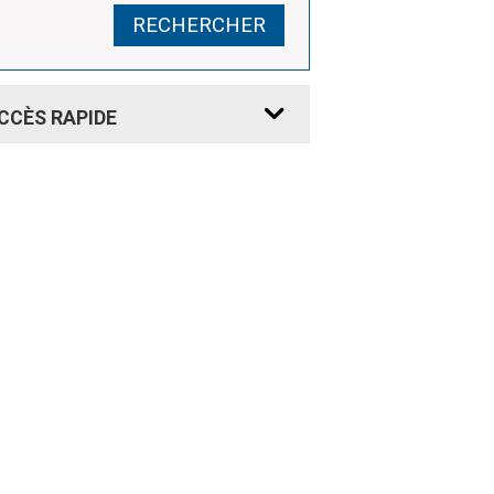
RECHERCHER
CCÈS
RAPIDE
 DEMANDE
RDV REMISE
CNI
CNI
SSEPORT
PASSEPORT
MAIRIE
CINÉMA
OFFICE
NUAIRES
LE CLAIR
DE TOURISME