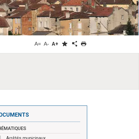
A=
A-
A+
OCUMENTS
HÉMATIQUES
Arrêtés municipaux