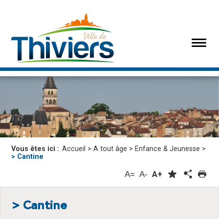
Vous êtes ici :
Accueil
>
A tout âge
>
Enfance & Jeunesse
>
> Cantine
A=
A-
A+
> Cantine