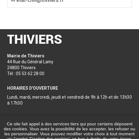
✉ etat-civil@thiviers.fr
ANNUAIRES
LE CLAIR
DE TOURISME
COMMUNAUTÉ
NOUS
DE COMMUNES
CONTACTER
Mairie de Thiviers
44 Rue du Général Lamy
24800 Thiviers
Tél : 05 53 62 28 00
HORAIRES D'OUVERTURE
Lundi, mardi, mercredi, jeudi et vendredi de 9h à 12h et de 13h30
à 17h30
Nous contacter
Ce site fait appel à des services tiers qui pour certains déposent
Réalisation
des cookies. Vous avez la possibilité de les accepter, les refuser ou
les personnaliser. Vous pouvez modifier votre choix à tout moment
via l'onglet 'Gestion des cookies' en bas à droite de votre écran.