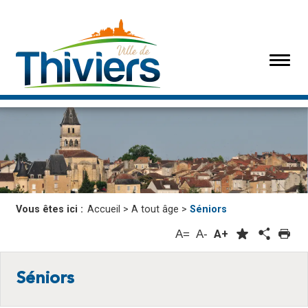
Vous êtes ici :
Accueil
>
A tout âge
>
Séniors
A=
A-
A+
Séniors