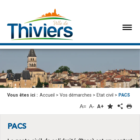
Vous êtes ici :
Accueil
>
Vos démarches
>
Etat civil
>
PACS
A=
A-
A+
PACS