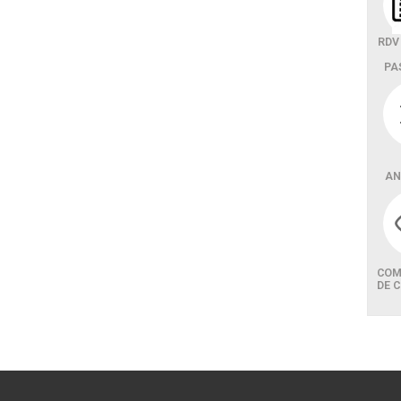
RDV
PA
AN
COM
DE 