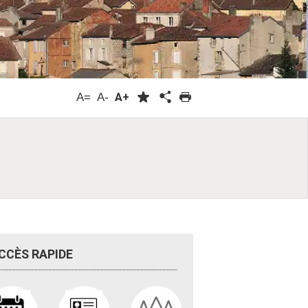
A=
A-
A+
CCÈS
RAPIDE