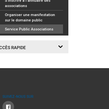
S'inscrire à l'annuaire des
associations
Organiser une manifestation
sur le domaine public
Service Public Associations
CCÈS
RAPIDE
 DEMANDE
RDV REMISE
CNI
CNI
SSEPORT
PASSEPORT
MAIRIE
SUIVEZ-NOUS SUR