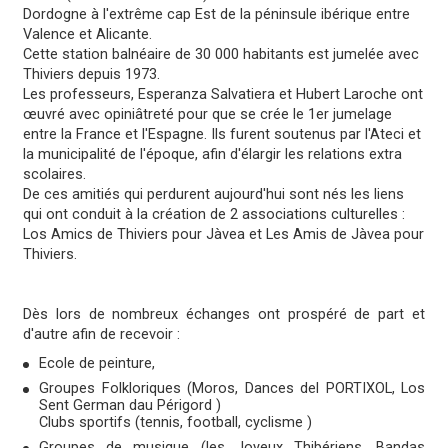
Dordogne à l'extrême cap Est de la péninsule ibérique entre
Valence et Alicante.
Cette station balnéaire de 30 000 habitants est jumelée avec
Thiviers depuis 1973.
Les professeurs, Esperanza Salvatiera et Hubert Laroche ont
œuvré avec opiniâtreté pour que se crée le 1er jumelage
entre la France et l'Espagne. Ils furent soutenus par l'Ateci et
la municipalité de l'époque, afin d'élargir les relations extra
scolaires.
De ces amitiés qui perdurent aujourd'hui sont nés les liens
qui ont conduit à la création de 2 associations culturelles :
Los Amics de Thiviers pour Jàvea et Les Amis de Jàvea pour
Thiviers.
Dès lors de nombreux échanges ont prospéré de part et
d'autre afin de recevoir :
Ecole de peinture,
Groupes Folkloriques (Moros, Dances del PORTIXOL, Los
Sent German dau Périgord )
Clubs sportifs (tennis, football, cyclisme )
Groupes de musique (les Joyeux Thibériens, Bandas