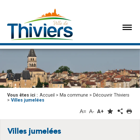
Vous êtes ici :
Accueil
>
Ma commune
>
Découvrir Thiviers
>
Villes jumelées
A=
A-
A+
Villes jumelées