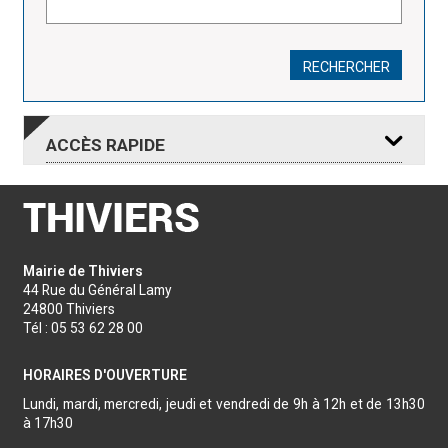
RECHERCHER
ACCÈS
RAPIDE
RDV DEMANDE
RDV REMISE
Mairie de Thiviers
CNI
CNI
44 Rue du Général Lamy
PASSEPORT
PASSEPORT
MAIRIE
24800 Thiviers
Tél : 05 53 62 28 00
HORAIRES D'OUVERTURE
CINÉMA
OFFICE
Lundi, mardi, mercredi, jeudi et vendredi de 9h à 12h et de 13h30
ANNUAIRES
LE CLAIR
DE TOURISME
à 17h30