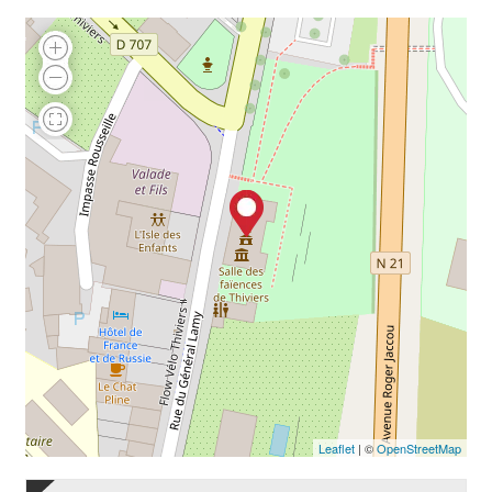
Leaflet
| ©
OpenStreetMap