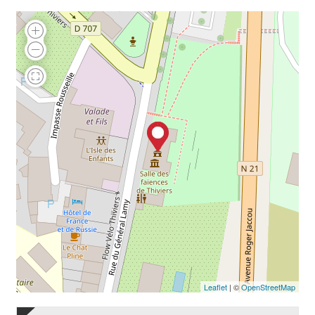
Leaflet
| ©
OpenStreetMap