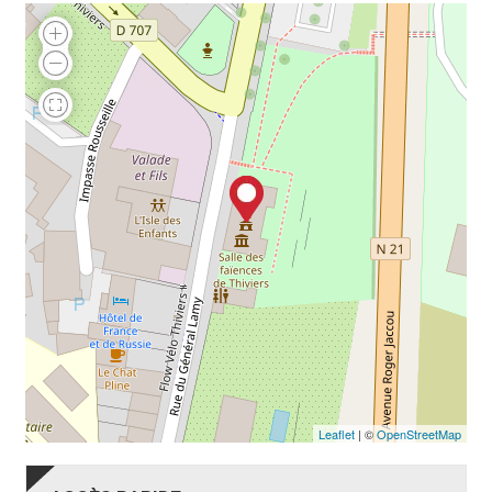
Leaflet
| ©
OpenStreetMap