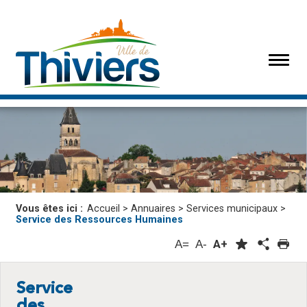
Vous êtes ici :
Accueil
>
Annuaires
>
Services municipaux
>
Service des Ressources Humaines
A=
A-
A+
Service
des